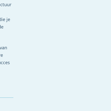
uctuur
ie je
de
 van
re
ucces