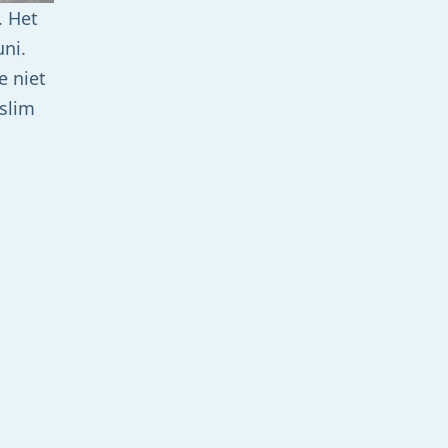
. Het
uni.
e niet
 slim