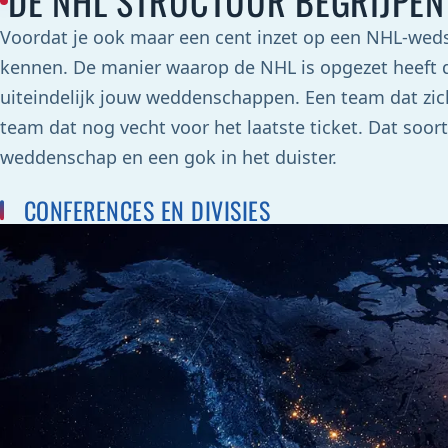
DE NHL STRUCTUUR BEGRIJPEN
Voordat je ook maar een cent inzet op een NHL-weds
kennen. De manier waarop de NHL is opgezet heeft d
uiteindelijk jouw weddenschappen. Een team dat zich
team dat nog vecht voor het laatste ticket. Dat soo
weddenschap en een gok in het duister.
CONFERENCES EN DIVISIES