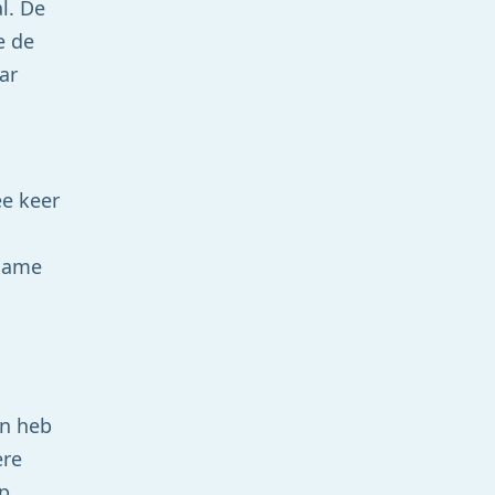
l. De
e de
ar
ee keer
 game
en heb
ere
op