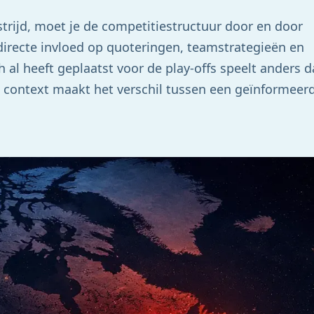
trijd, moet je de competitiestructuur door en door
irecte invloed op quoteringen, teamstrategieën en
 al heeft geplaatst voor de play-offs speelt anders 
rt context maakt het verschil tussen een geïnformeer