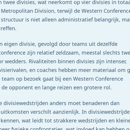
twee divisies, wat neerkomt op vier divisies in totaa
 Metropolitan Division, terwijl de Western Conferenc
 structuur is niet alleen administratief belangrijk, ma
reffen.
 eigen divisie, gevolgd door teams uit dezelfde
onference zijn relatief zeldzaam, meestal slechts tw
 wedders. Rivaliteiten binnen divisies zijn intenser,
divisierivalen, en coaches hebben meer materiaal om
e team op bezoek gaat bij een Western Conference
de opponent en lange reizen een grotere rol.
e divisiewedstrijden anders moet benaderen dan
itkomsten verschilt aanzienlijk. In divisiewedstrijd
kennen, wat leidt tot strakkere wedstrijden en klein
meer fysieke confrontaties, wat invloed kan hebben 