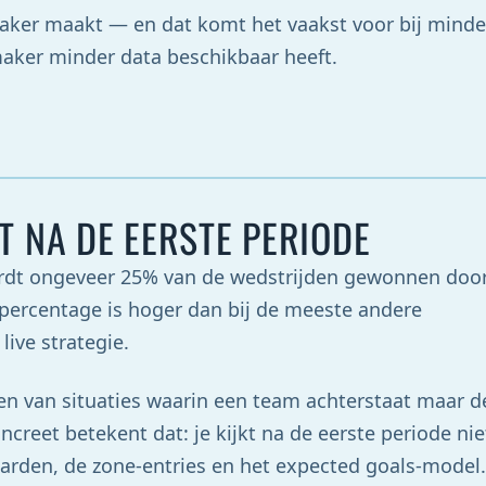
ker maakt — en dat komt het vaakst voor bij minde
aker minder data beschikbaar heeft.
T NA DE EERSTE PERIODE
ordt ongeveer 25% van de wedstrijden gewonnen door
 percentage is hoger dan bij de meeste andere
live strategie.
ren van situaties waarin een team achterstaat maar d
creet betekent dat: je kijkt na de eerste periode nie
arden, de zone-entries en het expected goals-model.