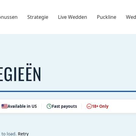
onussen
Strategie
Live Wedden
Puckline
Wed
EGIEËN
Available in US
Fast payouts
18+ Only
18+
 to load.
Retry