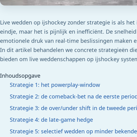
Live wedden op ijshockey zonder strategie is als he
eindje, maar het is pijnlijk en inefficiënt. De snelh
emotionele druk van real-time beslissingen maken e
In dit artikel behandelen we concrete strategieën d
bieden om live weddenschappen op ijshockey system
Inhoudsopgave
Strategie 1: het powerplay-window
Strategie 2: de comeback-bet na de eerste perio
Strategie 3: de over/under shift in de tweede per
Strategie 4: de late-game hedge
Strategie 5: selectief wedden op minder bekende